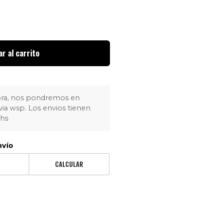
r al carrito
pra, nos pondremos en
via wsp. Los envios tienen
4hs
nvío
CALCULAR