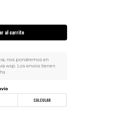
r al carrito
pra, nos pondremos en
via wsp. Los envios tienen
4hs
nvío
CALCULAR