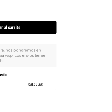
r al carrito
pra, nos pondremos en
via wsp. Los envios tienen
4hs
nvío
CALCULAR