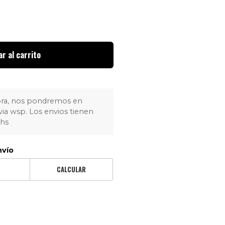
r al carrito
pra, nos pondremos en
via wsp. Los envios tienen
4hs
nvío
CALCULAR